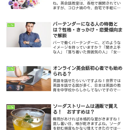
ね。英会話教室は、各地で展開されてい
ますが、コロナ禍の今、自宅で手軽に受
けられる「オンライン英会話」は人気が
高くなってきています。オンライン英会
話レッスンについて・・・こちらの記事
バーテンダーになる人の特徴と
Life
でご紹介しています。オンラ...
は？性格・きっかけ・恋愛傾向ま
で解説
バーで働くバーテンダーに、どのような
イメージを持っていますか？「聞き上手
な人」「落ち着いた雰囲気の人」「女性
からモテそうな人」という印象を持つ人
も多いでしょう。実際にバーテンダー
は、お酒を作る技術だけではなく、お客
オンライン英会話初心者でも始め
Life
様との会話や空間づくりも大...
られる？
英語を話せたらいいですよね！世界では
英語を話せる国が多く、日本は英語の教
育を中学校からしかしてないですので、
英語を学ぶ機会がとても少ないと思いま
す。最近では、子供に英語を習わせたい
という親が増えてきています。これだけ
ソーダストリームは通販で買え
Life
ネットが普及している世の...
る！ おすすめは？
梅雨があければ本格的な夏がきますね！
蒸し暑い日、喉が乾きますよね。ソーダ
を飲む頻度もかなり増えてきたのではな