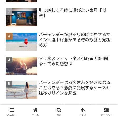
引っ越しする時に選びたい家具【12
選】
バーテンダーが脈ありの時に見せるサ
イン10選｜好意がある時の態度と見極
め方
マリネスフィットネス初心者！3日間
やってみた感想は
バーテンダーはお客さんを好きになる
ことはある？恋愛に発展するケースや
脈ありサインを解説
ライティング初心者向け【提案分の書
き方】
メニュー
ホーム
検索
トップ
サイドバー