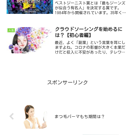
ベストジーニスト賞とは「最もジーンズ
が似合う有名人」を決定する賞です。
1984年から開催されています。35年くら
い開催されていますね。日本ジーンズ協
議会が、ジーンズの良さを多くの人たち
に知ってもらうという趣旨で行っている
クラウドソーシングを始めるに
人生
イベントです！一般選...
は？【初心者編】
最近、よく「副業」という言葉を耳にし
ますよね。コロナの影響が大きく本業だ
けだと収入に不安があったり、テレワー
クの影響で自宅にいる人が増えてその分
時間がとれ、副業を考える人が増えてき
ています。実際にここ半年で副業を始め
た人が急増しています。そ...
スポンサーリンク
まつ毛パーマもち期間は？