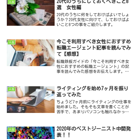
20代のうちにしておくべきこと8
人生
選 女性編
20代のうちに何をしておけばよいでしょ
うか？20代女性に向けて、しておけばよ
いこと8つの事をご紹介します。
今こそ利用すべき女性におすすめ
人生
転職エージェント記事を読んでみ
て【感想】
転職鉄板ガイドの「今こそ利用すべき女
性におすすめの転職エージェント」の記
事を読んでみた感想をお伝えします。転
職に悩む女性に、今企業が求めることや
転職エージェントに相談したら良いとい
うことなど、転職に役立つ情報が満載で
ライティングを始め7ヶ月を振り
人生
す。ぜひ参考にしてみてください。
返ってみた
ちょうど7ヶ月前にライティングの仕事を
始めました。そもそも文章を書くことが
苦手で、あまりパソコンも触れなかった
私。いまだに上達はしてませんが、少な
くてもブログを始めた時期からは、ちょ
っとはマシになってきているは
2020年のベストジーニスト中間発
人生
ず・・・。さて、今回はライティ...
表！！