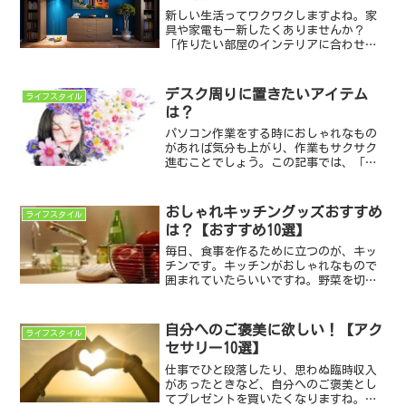
新しい生活ってワクワクしますよね。家
具や家電も一新したくありませんか？
「作りたい部屋のインテリアに合わせ
て、家具を選ぶ」のはとても楽しい時間
です。ここでは、新しい部屋に置きたい
家具を12選ご紹介します。ぜひ、参考に
デスク周りに置きたいアイテム
ライフスタイル
してみて下さいね。ブルック...
は？
パソコン作業をする時におしゃれなもの
があれば気分も上がり、作業もサクサク
進むことでしょう。この記事では、「さ
あ、やろう！」という気持ちを湧き上が
らせるためにおすすめのデスクグッズを
ご紹介します。なかなか作業がはかどら
おしゃれキッチングッズおすすめ
ライフスタイル
ず集中できない時はその環...
は？【おすすめ10選】
毎日、食事を作るために立つのが、キッ
チンです。キッチンがおしゃれなもので
囲まれていたらいいですね。野菜を切る
ときに使う包丁がちょっとおしゃれだっ
たり、収納するためにおしゃれな棚があ
ったり、調味料を並べて置く小さな台、
自分へのご褒美に欲しい！【アク
ライフスタイル
食器ケースなどキッチンに...
セサリー10選】
仕事でひと段落したり、思わぬ臨時収入
があったときなど、自分へのご褒美とし
てプレゼントを買いたくなりますね。ア