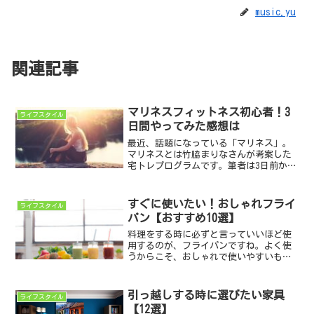
music.yu
関連記事
マリネスフィットネス初心者！3
ライフスタイル
日間やってみた感想は
最近、話題になっている「マリネス」。
マリネスとは竹脇まりなさんが考案した
宅トレプログラムです。筆者は3日前から
マリネス始めてみました。というわけ
で、マリネスフィットネスをするとどの
くらい効果が出るのかを検証していきま
すぐに使いたい！おしゃれフライ
ライフスタイル
す。個人差はあるのでご注...
パン【おすすめ10選】
料理をする時に必ずと言っていいほど使
用するのが、フライパンですね。よく使
うからこそ、おしゃれで使いやすいもの
を選びたいですよね。さまざまなデザイ
ンや機能、価格帯があるフライパン。作
る料理によっても使い分けたりしましょ
引っ越しする時に選びたい家具
ライフスタイル
う。ここでは、おすすめの...
【12選】