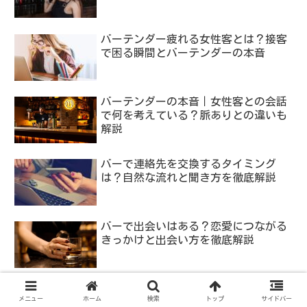
バーテンダー疲れる女性客とは？接客
で困る瞬間とバーテンダーの本音
バーテンダーの本音｜女性客との会話
で何を考えている？脈ありとの違いも
解説
バーで連絡先を交換するタイミング
は？自然な流れと聞き方を徹底解説
バーで出会いはある？恋愛につながる
きっかけと出会い方を徹底解説
バー初心者でも恥ずかしくない！初め
メニュー
ホーム
検索
トップ
サイドバー
てのバーで知っておきたいマナー